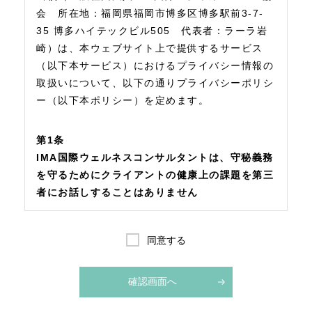
会 所在地：福岡県福岡市博多区博多駅前3-7-
35 博多ハイテックビル505 代表者：ラーラ岩
崎）は、本ウェブサイト上で提供するサービス
（以下本サービス）におけるプライバシー情報の
取扱いについて、以下の通りプライバシーポリシ
ー（以下本ポリシー）を定めます。
第1条
IMA国際ウェルネスコンサルタントは、守秘義務
を守るためにクライアントの健康上の課題を第三
者にお話しすることはありません
プライバシー情報のうち「個人情報」とは、
個人情報保護法にいう「個人情報」を指すも
同意する
のとし、生存する個人に関する情報であっ
て、当該情報に含まれる氏名、生年月日、住
所、電話番号、連絡先その他の記述等により
特定の個人を識別できる情報を指します。